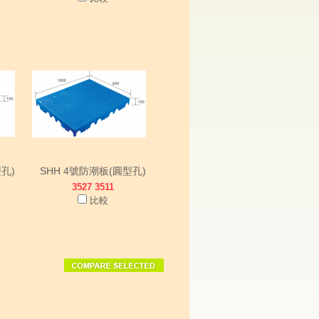
孔)
SHH 4號防潮板(圓型孔)
3527 3511
比較