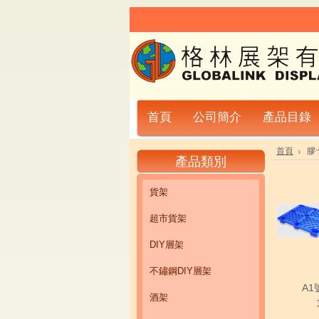
首頁
公司簡介
產品目錄
首頁
膠
產品類別
貨架
超市貨架
DIY層架
不鏽鋼DIY層架
A
酒架