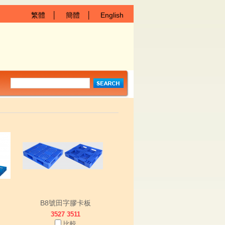
繁體
│
簡體
│
English
B8號田字膠卡板
3527 3511
比較