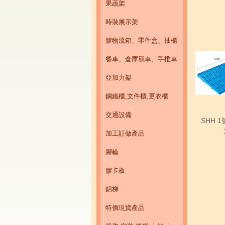
果蔬架
時裝展示架
膠物流箱、零件盒、抽櫃
餐車、倉庫籠車、手推車
亞加力架
鋼鐵櫃,文件櫃,更衣櫃
交通設備
SHH 
加工訂做產品
腳輪
膠卡板
鋁梯
特價現貨產品