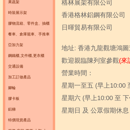
格林展架有限公司
果蔬架
時裝展示架
香港格林鋁鋼有限公司
膠物流箱、零件盒、抽櫃
日暉貿易有限公司
餐車、倉庫籠車、手推車
亞加力架
地址: 香港九龍觀塘鴻圖
鋼鐵櫃,文件櫃,更衣櫃
歡迎親臨陳列室參觀
(
交通設備
營業時間：
加工訂做產品
星期一至五
(早上10:00 
腳輪
星期六 (早上10:00 至 下午
膠卡板
星期日 及 公眾假期休息
鋁梯
特價現貨產品