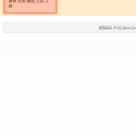
服務:安裝;搬貨;上架;上
牆
網頁設計
由
EC Shop Cit