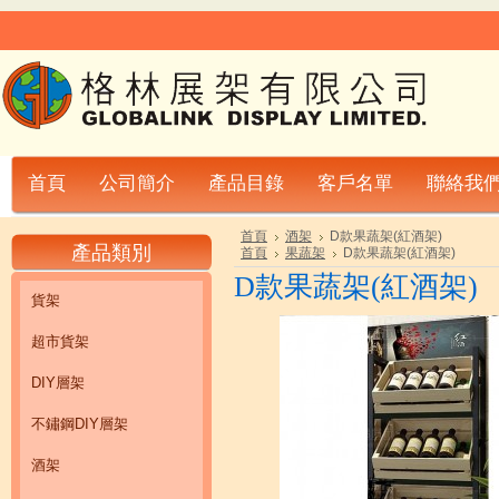
首頁
公司簡介
產品目錄
客戶名單
聯絡我
首頁
酒架
D款果蔬架(紅酒架)
產品類別
首頁
果蔬架
D款果蔬架(紅酒架)
D款果蔬架(紅酒架)
貨架
超市貨架
DIY層架
不鏽鋼DIY層架
酒架