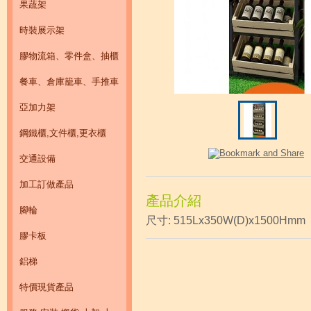
果蔬架
時裝展示架
膠物流箱、零件盒、抽櫃
餐車、倉庫籠車、手推車
亞加力架
鋼鐵櫃,文件櫃,更衣櫃
交通設備
加工訂做產品
產品介紹
腳輪
尺寸: 515Lx350W(D)x1500Hmm
膠卡板
鋁梯
特價現貨產品