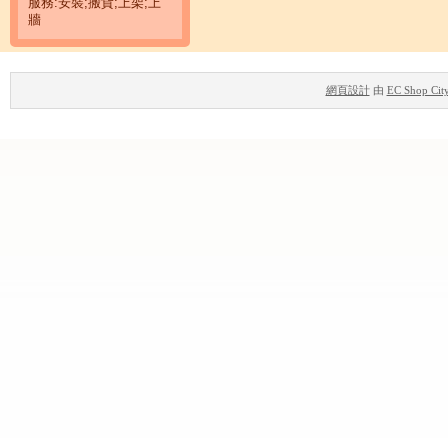
服務:安裝;搬貨;上架;上
牆
網頁設計
由
EC Shop Cit