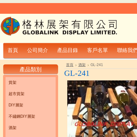
首頁
公司簡介
產品目錄
客戶名單
聯絡我
首頁
酒架
GL-241
產品類別
GL-241
貨架
超市貨架
DIY層架
不鏽鋼DIY層架
酒架