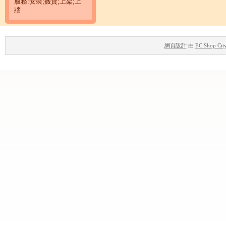
服務:安裝;搬貨;上架;上
牆
網頁設計
由
EC Shop Cit