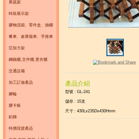
果蔬架
時裝展示架
膠物流箱、零件盒、抽櫃
餐車、倉庫籠車、手推車
亞加力架
鋼鐵櫃,文件櫃,更衣櫃
交通設備
加工訂做產品
產品介紹
型號 : GL-241
腳輪
儲存 : 15支
膠卡板
尺寸 : 430Lx235Dx430Hmm
鋁梯
特價現貨產品